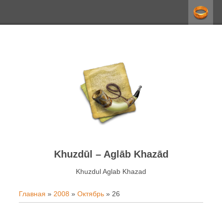
Khuzdūl – Aglāb Khazād
Khuzdul Aglab Khazаd
Главная
»
2008
»
Октябрь
»
26