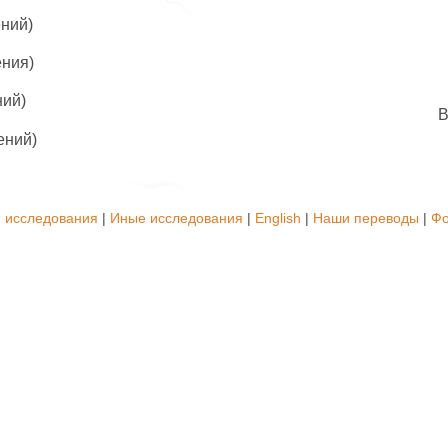
ний)
ения)
ний)
ений)
 исследования
|
Иные исследования
|
English
|
Наши переводы
|
Ф