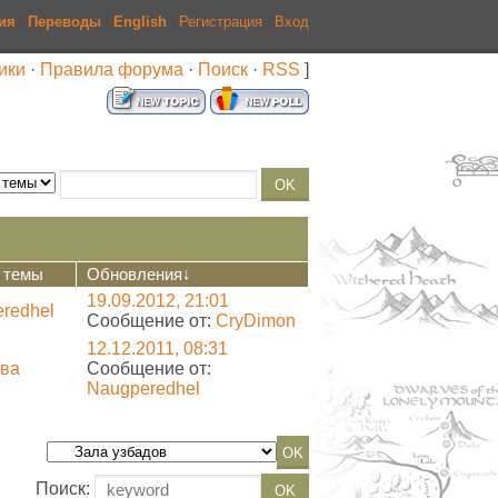
ия
|
Переводы
|
English
|
Регистрация
|
Вход
ики
·
Правила форума
·
Поиск
·
RSS
]
 темы
Обновления
↓
19.09.2012, 21:01
redhel
Сообщение от:
CryDimon
12.12.2011, 08:31
ва
Сообщение от:
Naugperedhel
Поиск: