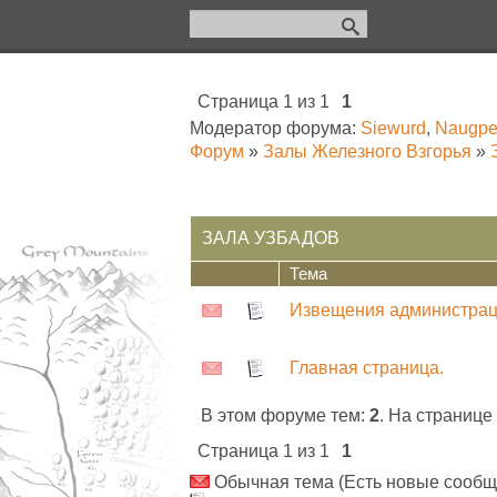
Страница
1
из
1
1
Модератор форума:
Siewurd
,
Naugpe
Форум
»
Залы Железного Взгорья
»
ЗАЛА УЗБАДОВ
Тема
Извещения администра
Главная страница.
В этом форуме тем:
2
. На странице
Страница
1
из
1
1
Обычная тема (Есть новые сообщ