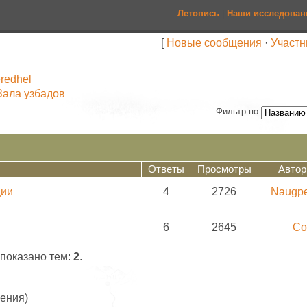
Летопись
|
Наши исследован
[
Новые сообщения
·
Участн
redhel
Зала узбадов
Фильтр по:
Ответы
Просмотры
Автор
ции
4
2726
Naugpe
6
2645
Со
 показано тем:
2
.
ения)