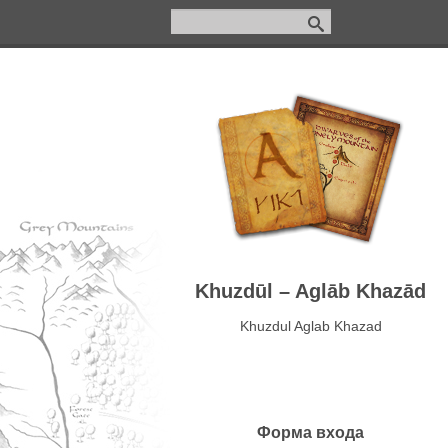
Khuzdūl – Aglāb Khazād
Khuzdul Aglab Khazаd
Форма входа