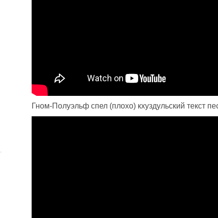
Гном-Полуэльф спел (плохо) кхуздульский текст пе