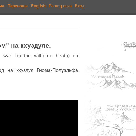
ия
|
Переводы
|
English
|
Регистрация
|
Вход
м" на кхуздуле.
 was on the withered heath) на
вод на кхуздул Гнома-Полуэльфа