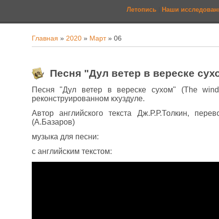
Летопись
|
Наши исследован
Главная
»
2020
»
Март
»
06
Песня "Дул ветер в вереске сухо
Песня "Дул ветер в вереске сухом" (The wind
реконструированном кхуздуле.
Автор английского текста Дж.Р.Р.Толкин, пере
(А.Базаров)
музыка для песни:
с английским текстом: