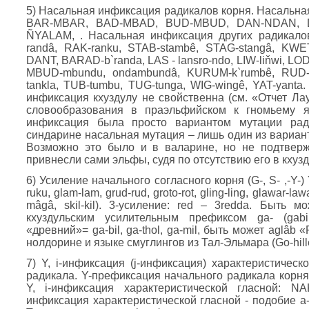
5) Насальная инфиксация радикалов корня. Насальна
BAR-MBAR, BAD-MBAD, BUD-MBUD, DAN-NDAN, D
ÑYALAM, . Насальная инфиксация других радикало
randâ, RAK-ranku, STAB-stambê, STAG-stangâ, KWE
DANT, BARAD-b`randa, LAS - lansro-ndo, LIW-liňwi, LOD-
MBUD-mbundu, ondambundâ, KURUM-k`rumbê, RUD-ru
tankla, TUB-tumbu, TUG-tunga, WIG-wingê, YAT-yanta
инфиксация кхуздулу не свойственна (см. «Отчет Лау
словообразования в праэльфийском к гномьему я
инфиксация была просто вариантом мутации рад
синдарине насальная мутация – лишь один из вариант
Возможно это было и в валарине, но не подтверж
привнесли сами эльфы, судя по отсутствию его в кхузд
6) Усиление начального согласного корня (G-, S- ,-Y-)
ruku, glam-lam, grud-rud, groto-rot, gling-ling, glawar-law
mâgâ, skil-kil). 3-усиление: red – 3redda. Быть 
кхуздульским усилительным префиксом ga- (gabil
«древний»= ga-bil, ga-thol, ga-mil, быть может aglâb 
нолдорине и языке смуглингов из Тал-Эльмара (Go-hil
7) Y, i-инфиксация (j-инфиксация) характеристичес
радикала. Y-префиксация начального радикала корн
Y, i-инфиксация характеристической гласной: 
инфиксация характеристической гласной - подобие а