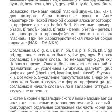
ayar-air, bew-beuro, beuyû, gey-geiâ, day-daiô, raw-râu,
Возможно, таже был немой гласный звук «шва», как в
для которого были отдельные руны в Ангер
характеристической гласной обозначалось апострофом
в префиксе an : an+barî=`nBarî. Известные примеры
b`radil, b`randâ - barad, b`rekta - berek, b`rethâ - bereth,
что апостроф в праэльфийском просто показывал
гласная». Причем характеристическая гласная сохра
адунаике (NAK – DA-NKA)
Согласные: B, d, g, k, l, r, m, n, ph, t, s, p, z, Ň, th, kh
nd, ng, также возможно были v, kw, gw, ngw. В пра
согласных в начале слова, что нехарактерно для кхуз
Черного наречия. Однако большая часть скоплений г
грамматики: G- усилением (Gruk-ruku, glam-lam, grud-ru
инфиксацией (khyel-khel, kyar-kar, tyul-tulussê), S-усилен
kil). Возможно, S-усиление присутствовало в черном на
возможно было в кхуздуле в форме префикса ga- (ga-b
согласных в начале слова было в валарине, отттуда 
кхуздул не перешло.
Система корней праэльфийского языка напоминает сис
являются согласные и характеристический гласный 
фигурируют отдельные согласные как часть корня (sel-d,
rud), возможно как корни аффиксов, есть даже отд