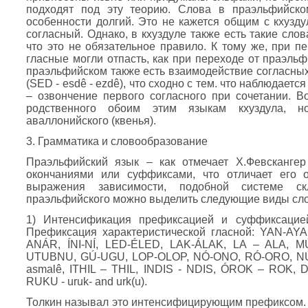
подходят под эту теорию. Слова в праэльфийско
особенности долгий. Это не кажется общим с кхузду
согласный. Однако, в кхуздуле также есть такие слов
что это не обязательное правило. К тому же, при п
гласные могли отпасть, как при переходе от праэль
праэльфийском также есть взаимодействие согласных
(SED - esdê - ezdê), что сходно с тем. что наблюдаетс
– озвончение первого согласного при сочетании. В
родственного обоим этим языкам кхуздула, 
аваллонийского (квенья).
3. Грамматика и словообразование
Праэльфийский язык – как отмечает Х.Февсканге
окончаниями или суффиксами, что отличает его 
выражения зависимости, подобной системе с
праэльфийского можно выделить следующие виды сл
1) Интенсификация префиксацией и суффиксацией
Префиксация характеристической гласной: YAN-A
ANÁR, ÍNI-NÍ, LED-ÉLED, LAK-ÁLAK, LA – ALA, 
UTUBNU, GÚ-UGU, LOP-OLOP, NÓ-ONO, RÓ-ORO, NÚ
asmalê, ITHIL – THIL, INDIS - NDIS, ÓROK – ROK,
RUKU - uruk- and urk(u).
Толкин называл это интенсифицирующим префиксом. 