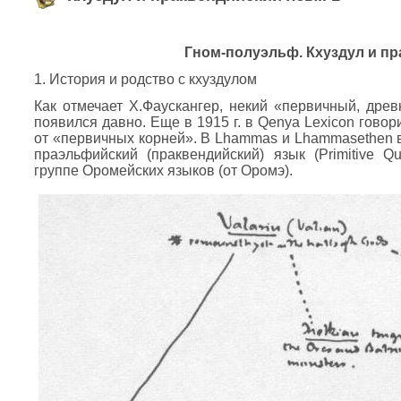
Гном-полуэльф. Кхуздул и п
1. История и родство с кхуздулом
Как отмечает Х.Фаускангер, некий «первичный, древ
появился давно. Еще в 1915 г. в Qenya Lexicon гово
от «первичных корней». В Lhammas и Lhammasethen 
праэльфийский (праквендийский) язык (Primitive Que
группе Оромейских языков (от Оромэ).