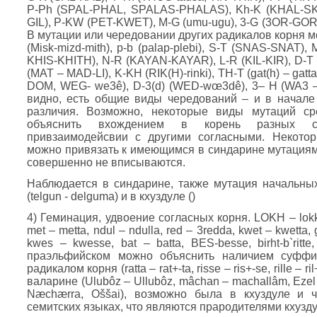
P-Ph (SPAL-PHAL, SPALAS-PHALAS), Kh-K (KHAL-SKA
GIL), P-KW (PET-KWET), M-G (umu-ugu), 3-G (3OR-GOR,
В мутации или чередовании других радикалов корня м
(Misk-mizd-mith), p-b (palap-plebi), S-T (SNAS-SNA
KHIS-KHITH), N-R (KAYAN-KAYAR), L-R (KIL-KIR), D-T
(MAT – MAD-LI), K-KH (RIK(H)-rinki), TH-T (gat(h) – ga
DOM, WEG- we3ê), D-3(d) (WED-wœ3dê), 3– H (WA3 – w
видно, есть общие виды чередований – и в начале 
различия. Возможно, некоторые виды мутаций с
объяснить вхождением в корень разных су
привзаимодейсвии с другими согласными. Некото
можно привязать к имеющимся в синдарине мутациям 
совершенно не вписываются.
Наблюдается в синдарине, также мутация начальны
(telgun - delguma) и в кхуздуле ()
4) Геминация, удвоение согласных корня. LOKH – lokko, rat 
met – metta, ndul – ndulla, red – 3redda, kwet – kwetta, 
kwes – kwesse, bat – batta, BES-besse, birht-b`rit
праэльфийском можно объяснить наличием суффи
радикалом корня (ratta – rat+-ta, risse – ris+-se, rille – 
валарине (Ulubôz – Ullubôz, mâchan – machallâm, Ezel в I
Næchærra, Oššai), возможно была в кхуздуле и ч
семитских языках, что являются прародителями кхузду