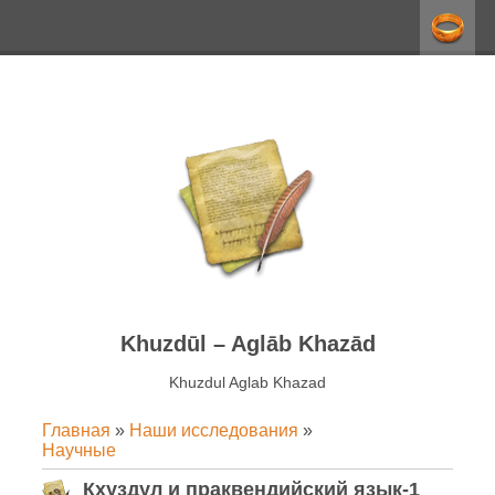
Khuzdūl – Aglāb Khazād
Khuzdul Aglab Khazаd
Главная
»
Наши исследования
»
Научные
Кхуздул и праквендийский язык-1