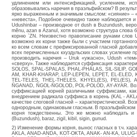
удлинением или интенсификацией, усилением, исп
образовывались наречия в праэльфийском? В результа
ярко выраженным и значимым смыслом: «сияние» – «
«невеста», Подобное очевидно также наблюдается и в
Udushinbar – производное от dush в Buzundush, веро
mênu, azan в Azanul, хотя возможно структура слова 
корню `ZN. Неизвестно правописание рунами слов Uru
возможно их корни также были с участием гортанного 
ко всем словам с префиксированной гласной добавля
всех перечисленных кхуздульских словах усиление п
производить наречия – Uruk «ужасно», Udush «темн
«сверху». Также наблюдается суффиксация характери
SOLOS, SPAL-SPALAS, PHAL-PHÁLAS, SIL-SILIP, G
AM, KHAR-KHARAP, LEP-LEPEN, LEPET, EL-ELED,
TEL-TELES, THEL-THELES, KHYEL(ES), PEL(ES),
ŇGANAD, ŇGOL-ŇGOLOD, POL-POLOD, AY-AYAR. Возм
суффиксацией корней различными суффиксами, как с 
внедрением радикала суффикса в корень (KAL - AKL
качестве слоговой гласной – характеристической. Во
однородным, одинаковым гласным. В праэльфийском я
корня тождественны. Это же можно наблюдать и в к
(Buzundush), baraz, zigil, kibil, sigin, gunud.
2) Изменение формы корня, вынос гласных в т.ч. хар
AKLA, ANAD-ANDA, KOT-OKTA, ANAK- AN-KA, ULUG-