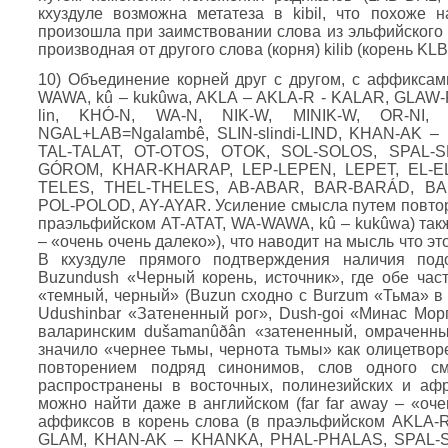
кхуздуле возможна метатеза в kibil, что похоже н
произошла при заимствовании слова из эльфийского я
производная от другого слова (корня) kilib (корень KLB
10) Объединение корней друг с другом, с аффиксами
WAWA, kû – kukûwa, AKLA – AKLA-R - KALAR, GLAW-R
lin, KHÓ-N, WA-N, NIK-W, MINIK-W, OR-N
NGAL+LAB=Ngalambê, SLIN-slindi-LIND, KHAN-AK 
TAL-TALAT, OT-OTOS, OTOK, SOL-SOLOS, SPAL-SP
GÓROM, KHAR-KHARAP, LEP-LEPEN, LEPET, EL-E
TELES, THEL-THELES, AB-ABAR, BAR-BARÁD, B
POL-POLOD, AY-AYAR. Усиление смысла путем повторе
праэльфийском AT-ATAT, WA-WAWA, kû – kukûwa) такж
– «очень очень далеко»), что наводит на мысль что эт
В кхуздуле прямого подтверждения наличия подо
Buzundush «Черный корень, источник», где обе час
«темный, черный» (Buzun сходно с Burzum «Тьма» в 
Udushinbar «Затененный рог», Dush-goi «Минас Мор
валаринским dušamanûðân «затененный, омраченны
значило «чернее тьмы, чернота тьмы» как олицетвор
повторением подряд синонимов, слов одного см
распространены в восточных, полинезийских и афри
можно найти даже в английском (far far away – «оч
аффиксов в корень слова (в праэльфийском AKLA
GLAM, KHAN-AK – KHANKA, PHAL-PHALAS, SPAL-SPA