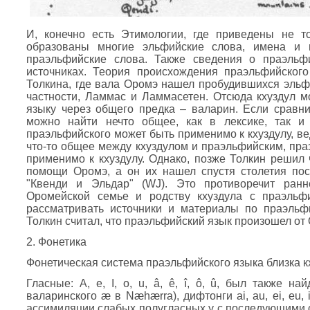
И, конечно есть Этимологии, где приведены не т
образованы многие эльфийские слова, имена и 
праэльфийские слова. Также сведения о праэльф
источниках. Теория происхождения праэльфийского
Толкина, где вала Оромэ нашел пробудившихся эльфо
частности, Ламмас и Ламмасетен. Отсюда кхуздул 
языку через общего предка – валарин. Если сравни
можно найти нечто общее, как в лексике, так и
праэльфийского может быть применимо к кхуздулу, ве
что-то общее между кхуздулом и праэльфийским, пра
применимо к кхуздулу. Однако, позже Толкин решил 
помощи Оромэ, а он их нашел спустя столетия пос
"Квенди и Эльдар" (WJ). Это противоречит ран
Оромейской семье и родству кхуздула с праэльфи
рассматривать источники и материалы по праэльфи
Толкин считал, что праэльфийский язык произошел от О
2. Фонетика
Фонетическая система праэльфийского языка близка к
Гласные: A, e, I, o, u, â, ê, î, ô, û, был также 
валаринского æ в Næhærra), дифтонги ai, au, ei, eu,
ассимиляции слабых полугласных у с последующими 