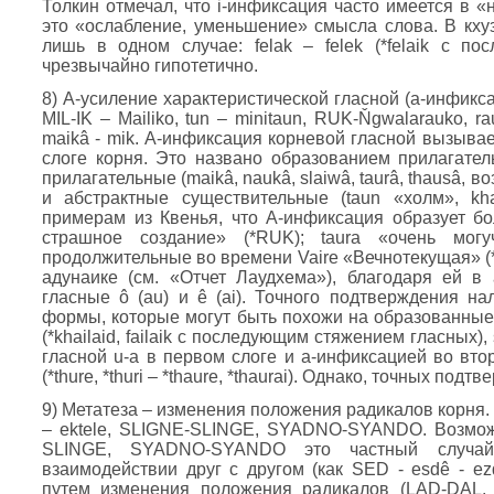
Толкин отмечал, что i-инфиксация часто имеется в 
это «ослабление, уменьшение» смысла слова. В кху
лишь в одном случае: felak – felek (*felaik с п
чрезвычайно гипотетично.
8) А-усиление характеристической гласной (а-инфиксац
MIL-IK – Mailiko, tun – minitaun, RUK-Ňgwalarauko, ra
maikâ - mik. А-инфиксация корневой гласной вызывае
слоге корня. Это названо образованием прилагател
прилагательные (maikâ, naukâ, slaiwâ, taurâ, thausâ, в
и абстрактные существительные (taun «холм», kh
примерам из Квенья, что А-инфиксация образует бо
страшное создание» (*RUK); taura «очень могу
продолжительные во времени Vaire «Вечнотекущая» (*
адунаике (см. «Отчет Лаудхема»), благодаря ей в
гласные ô (au) и ê (ai). Точного подтверждения на
формы, которые могут быть похожи на образованные с её
(*khailaid, failaik с последующим стяжением гласных),
гласной u-a в первом слоге и а-инфиксацией во втором)
(*thure, *thuri – *thaure, *thaurai). Однако, точных по
9) Метатеза – изменения положения радикалов корня.
– ektele, SLIGNE-SLINGE, SYADNO-SYANDO. Возможно,
SLINGE, SYADNO-SYANDO это частный случай
взаимодействии друг с другом (как SED - esdê - e
путем изменения положения радикалов (LAD-DAL,