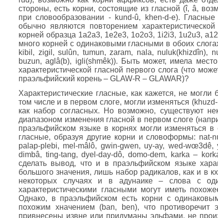
стороны, есть корни, состоящие из гласной (î, â, во
при словообразовании - kund-û, khen-d-e). Гласны
обычно являются повторением характеристической 
корней образца 1а2а3, 1е2е3, 1о2о3, 1i2i3, 1u2u3, а12
много корней с одинаковыми гласными в обоих слогах сл
kibil, zigil, sulûn, tumun, zaram, nala, nuluk(khizdîn), 
buzun, aglâ(b), igli(shmêk)). Быть может, имела ме
характеристической гласной первого слога (что мож
праэльфийский корень – GLAW-R – GLAWAR)?
Характеристические гласные, как кажется, не могли б
том числе и в первом слоге, могли изменяться (khuzd-k
как набор согласных. Но возможно, существуют н
диапазоном изменения гласной в первом слоге (наприм
праэльфийском языке в корнях могли изменяться в 
гласные, образуя другие корни и словоформы: nat-nu
palap-plebi, mel-mâlô, gwin-gwen, uy-ay, wed-wœ3dê, 
dimbâ, ting-tang, dyel-day-dô, domo-dem, karka – kork
сделать вывод, что и в праэльфийском языке хара
большого значения, лишь набор радикалов, как и в к
некоторых случаях и в адунаике – слова с од
характеристическими гласными могут иметь похожее з
Однако, в праэльфийском есть корни с одинаковы
похожим хначением (ban, ben), что противоречит 
привнесены извне или придуманы эльфами, не произ