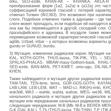
ôrku, SED-ezdê, KHAN-AK – KHANKA, AKLA-R
преобразование форм (1а2, 1а2а) в (а12а) это час
суффиксацией корневой гласной с потерей характер
отмечал Толкин (WJ:363). Это возможно при наличии
слоге. Подобное отмечено также в адунаике – где та
слоге может пропадать, если подобная ей находится в 
она как бы перемещается в другой, соседний слог. О
праэльфийского и адунаика. В кхуздуле также мо
перемещение возможной характеристической гласной в
aglâb, Uzbad, inbar – у которых возможны варианты gi
gundu от GUNUD, bundu.
3) Мутация, изменение радикалов корня. Мутация н
KAL, KOTH-GOTH, THUS-tausa, TIK-PIK, YEL – SE
SPALAS-PHALAS, MBAW-mauy-Gothom-bauk, KHAL-S
SED-ezde, BAN-MAN, PET-KWET. umu-ugu, DIL-NIL
KHEN.
Также наблюдается и мутация других радикалов корня:
TAM-TAN, TEN-tene, tenra, GOR-GOS-GOTH, KAYAN-
LAB-LAM, LEB-LEM, MAT – MAD-LI, RIK(H)-rinki, K
wœ3dê, WA3 – wahte, wahta, wahse, WEG- we3ê, WIL-W
начального радикала и мутация других радикалов к
мутации или чередовании начальных радикалов праэ
следующие чередования: M-B (Mb- M-B в BEREK-ME
G-K (GAL-KAL), T-Th (THUS-tausa, TIN-THIN), T-P (TIK-