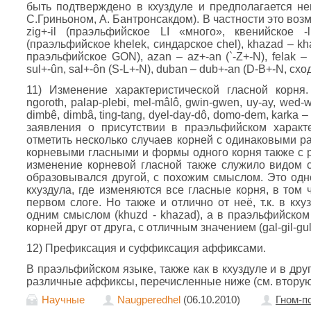
быть подтверждено в кхуздуле и предполагается н
С.Гриньоном, А. Бантронсакдом). В частности это возможн
zig+-il (праэльфийское LI «много», квенийское -l
(праэльфийское khelek, синдарское chel), khazad – kh
праэльфийское GON), azan – az+-an (`-Z+-N), felak – 
sul+-ûn, sal+-ôn (S-L+-N), duban – dub+-an (D-B+-N, 
11) Изменение характеристической гласной корня. 
ngoroth, palap-plebi, mel-mâlô, gwin-gwen, uy-ay, wed-
dimbê, dimbâ, ting-tang, dyel-day-dô, domo-dem, karka –
заявления о присутствии в праэльфийском характ
отметить несколько случаев корней с одинаковыми 
корневыми гласными и формы одного корня также с 
изменение корневой гласной также служило видом с
образовывался другой, с похожим смыслом. Это одн
кхуздула, где изменяются все гласные корня, в том
первом слоге. Но также и отлично от неё, т.к. в кх
одним смыслом (khuzd - khazad), а в праэльфийском
корней друг от друга, с отличным значением (gal-gil-gul
12) Префиксация и суффиксация аффиксами.
В праэльфийском языке, также как в кхуздуле и в др
различные аффиксы, перечисленные ниже (см. вторую 
Научные
Naugperedhel
(06.10.2010)
Гном-п