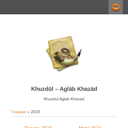
Khuzdūl – Aglāb Khazād
Khuzdul Aglab Khazаd
Главная
»
2024